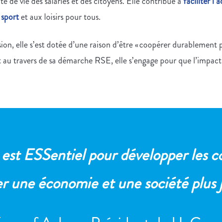
té de vie des salariés et des citoyens. Elle contribue à
faciliter l
 sport
et aux loisirs pour tous.
ion, elle s’est dotée d’une raison d’être « coopérer durablement 
 et au travers de sa démarche RSE, elle s’engage pour que l’impact d
est ESSentiel pour développer les c
er
une économie et une société plus j