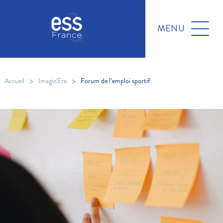
MENU
>
>
Accueil
Imagin'Ère
Forum de l’emploi sportif