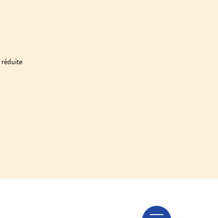
 réduite
Leaflet
| Map data ©
OpenStreetMap
contributors, Imagery ©
Mapbox