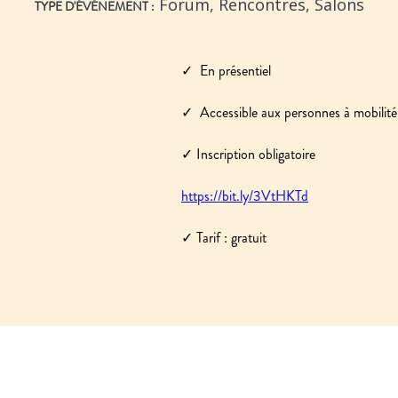
Forum, Rencontres, Salons
TYPE D'ÉVÉNEMENT :
✓ ️ En présentiel
✓ ️ Accessible aux personnes à mobilité
✓ ️Inscription obligatoire
https://bit.ly/3VtHKTd
✓ Tarif : gratuit