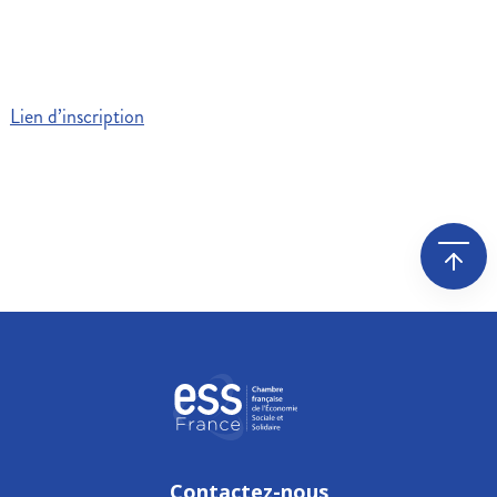
Lien d’inscription
Leaflet
| Map data ©
OpenStreetMap
contributors, Imagery ©
Mapbox
+
−
Contactez-nous