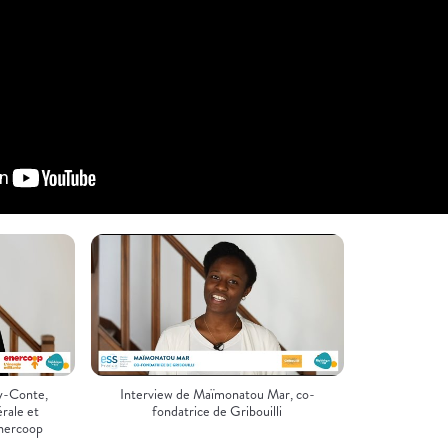
ey-Conte,
Interview de Maïmonatou Mar, co-
rale et
fondatrice de Gribouilli
Enercoop